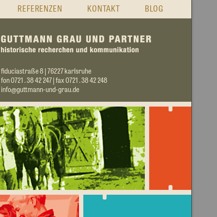
REFERENZEN
KONTAKT
BLOG
fiduciastraße 8 | 76227 karlsruhe
fon 0721 . 38 42 247 | fax 0721 . 38 42 248
info@guttmann-und-grau.de